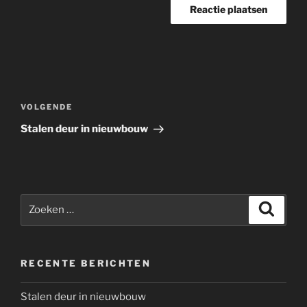
Bericht
navigatie
Volgend
VOLGENDE
bericht
Stalen deur in nieuwbouw
Zoeken
Zoeke
naar:
RECENTE BERICHTEN
Stalen deur in nieuwbouw