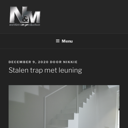
Ga
naar
de
inhoud
Menu
GEPLAATST
DECEMBER 9, 2020
DOOR
NIKKIE
OP
Stalen trap met leuning